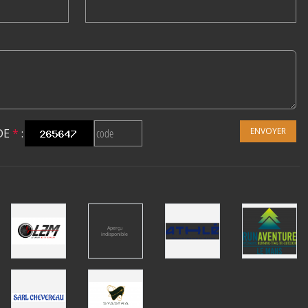
ENVOYER
DE
*
: