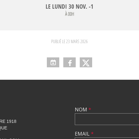
LE
LUNDI
30
NOV.
-1
À 00H
PUBLIÉ LE
23 MARS 2026
NOM
*
RE 1918
QUE
EMAIL
*