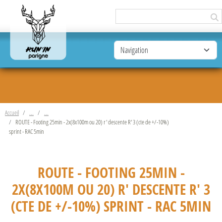
Panneau de gestion des cookies
Accueil
ROUTE - Footing 25min - 2x(8x100m ou 20) r' descente R' 3 (cte de +/-10%)
sprint - RAC 5min
ROUTE - FOOTING 25MIN -
2X(8X100M OU 20) R' DESCENTE R' 3
(CTE DE +/-10%) SPRINT - RAC 5MIN