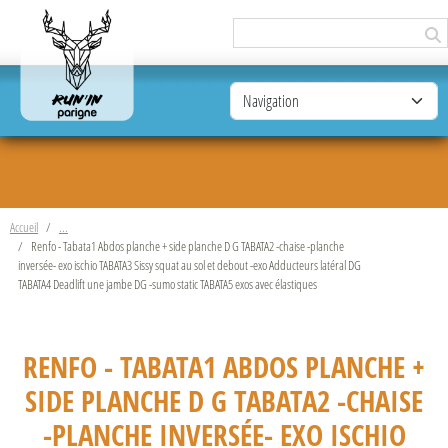
Panneau de gestion des cookies
Accueil
Renfo - Tabata1 Abdos planche + side planche D G TABATA2 -chaise -planche
inversée- exo ischio TABATA3 Sissy squat au sol et debout -exo Adducteurs latéral DG
TABATA4 Deadlift une jambe DG -sumo static TABATA5 exos avec élastiques
RENFO - TABATA1 ABDOS PLANCHE +
SIDE PLANCHE D G TABATA2 -CHAISE
-PLANCHE INVERSÉE- EXO ISCHIO