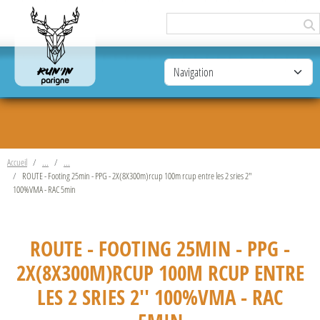
Panneau de gestion des cookies
Accueil
ROUTE - Footing 25min - PPG - 2X(8X300m)rcup 100m rcup entre les 2 sries 2''
100%VMA - RAC 5min
ROUTE - FOOTING 25MIN - PPG -
2X(8X300M)RCUP 100M RCUP ENTRE
LES 2 SRIES 2'' 100%VMA - RAC