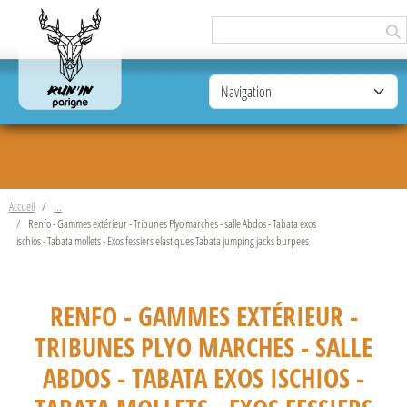
Panneau de gestion des cookies
Accueil
Renfo - Gammes extérieur - Tribunes Plyo marches - salle Abdos - Tabata exos
ischios - Tabata mollets - Exos fessiers elastiques Tabata jumping jacks burpees
RENFO - GAMMES EXTÉRIEUR -
TRIBUNES PLYO MARCHES - SALLE
ABDOS - TABATA EXOS ISCHIOS -