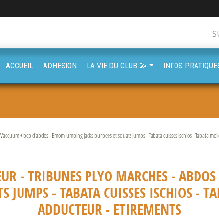
S
ACCUEIL
ADHESION
LA VIE DU CLUB 💫
INFOS PRATIQUE
Vaccuum + bcp d'abdos - Emom jumping jacks burpees et squats jumps - Tabata cuisses ischios - Tabata moll
UR - TRIBUNES PLYO MARCHES - ABDOS
S JUMPS - TABATA CUISSES ISCHIOS - 
ADDUCTEUR - ETIREMENTS