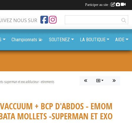
Participer au site :
UIVEZ NOUS SUR
S
Championnats 💫
SOUTENEZ
LA BOUTIQUE
AIDE
ets -superman et exo adducteur - etirements
 VACCUUM + BCP D'ABDOS - EMOM
TABATA MOLLETS -SUPERMAN ET EXO