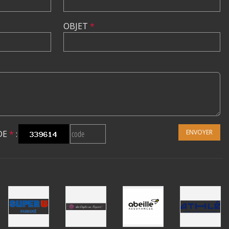
OBJET
*
ENVOYER
DE
*
: