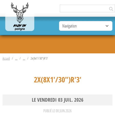
Panneau de gestion des cookies
Accueil
2x(8x1'/30")R'3'
2X(8X1'/30")R'3'
LE
VENDREDI
03
JUIL.
2026
PUBLIÉ LE
08 JUIN 2026