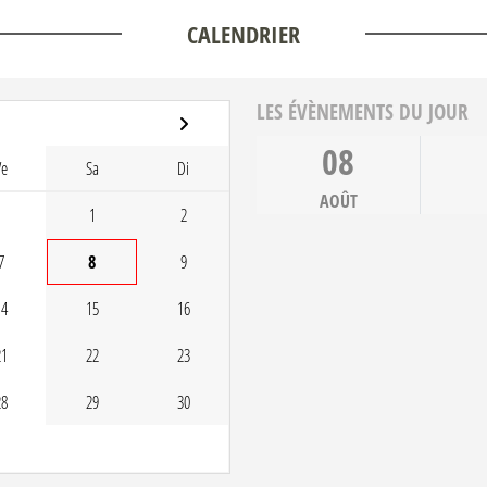
CALENDRIER
LES ÉVÈNEMENTS DU JOUR
08
Ve
Sa
Di
AOÛT
1
2
7
8
9
14
15
16
21
22
23
28
29
30